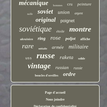
mécanique
cru
peinture
hommes
soviet
union
argent
taille
original
poignet
soviétique
montre
étoile
rose
ring
poljot
ukrainien
affiche
rare
militaire
armée
médaille
russe
raketa
uss
solide
vintage
russian
russie
ordre
boucles d'oreilles
Page d'accueil
Nous joindre
Déclaration de confidentialité