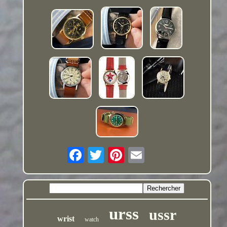
urss
ussr
wrist
watch