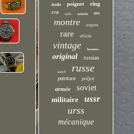
ring
poignet
étoile
cru
uss
taille
médaille
montre
argent
rare
affiche
vintage
hommes
original
russian
russe
watch
poljot
peinture
soviet
armée
ussr
militaire
urss
mécanique