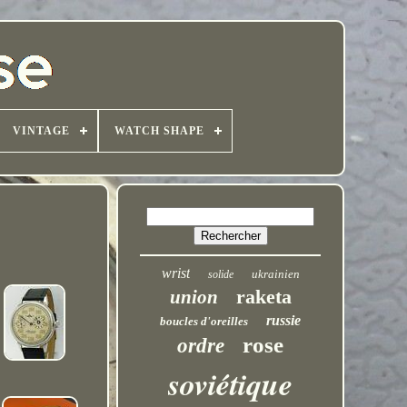
VINTAGE
WATCH SHAPE
wrist
ukrainien
solide
raketa
union
russie
boucles d'oreilles
rose
ordre
soviétique