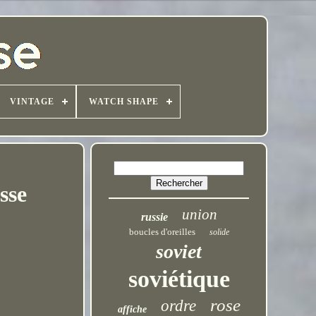
VINTAGE
WATCH SHAPE
sse
union
russie
boucles d'oreilles
solide
soviet
soviétique
rose
ordre
affiche