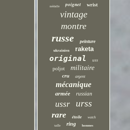
poignet
wrist
médaille
vintage
montre
russe
peinture
raketa
ukrainien
original
uss
militaire
poljot
cru
argent
mécanique
armée
russian
urss
ussr
rare
étoile
watch
ring
taille
hommes