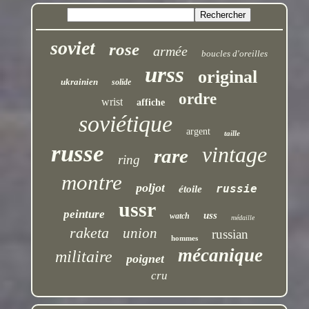
soviet
rose
armée
boucles d'oreilles
urss
original
ukrainien
solide
ordre
wrist
affiche
soviétique
argent
taille
russe
vintage
rare
ring
montre
poljot
russie
étoile
ussr
peinture
uss
watch
médaille
raketa
union
russian
hommes
mécanique
militaire
poignet
cru