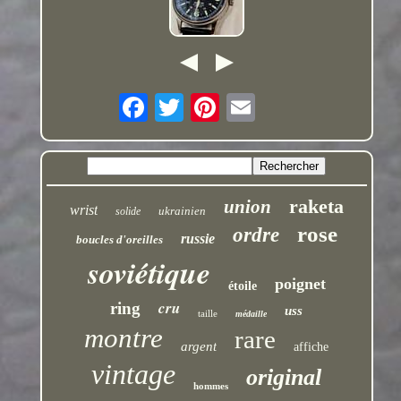
raketa
union
wrist
ukrainien
solide
rose
ordre
russie
boucles d'oreilles
soviétique
poignet
étoile
cru
ring
uss
taille
médaille
montre
rare
argent
affiche
vintage
original
hommes