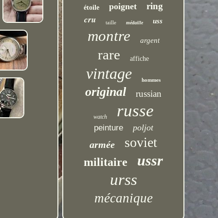
ring
poignet
étoile
cru
uss
taille
médaille
montre
argent
rare
affiche
vintage
hommes
original
russian
russe
watch
poljot
peinture
soviet
armée
ussr
militaire
urss
mécanique