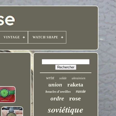
VINTAGE
WATCH SHAPE
wrist
ukrainien
solide
raketa
union
russie
boucles d'oreilles
rose
ordre
soviétique