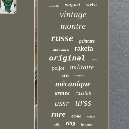
poignet
wrist
médaille
vintage
montre
russe
peinture
raketa
ukrainien
original
uss
militaire
poljot
cru
argent
mécanique
armée
russian
urss
ussr
rare
étoile
watch
ring
taille
hommes