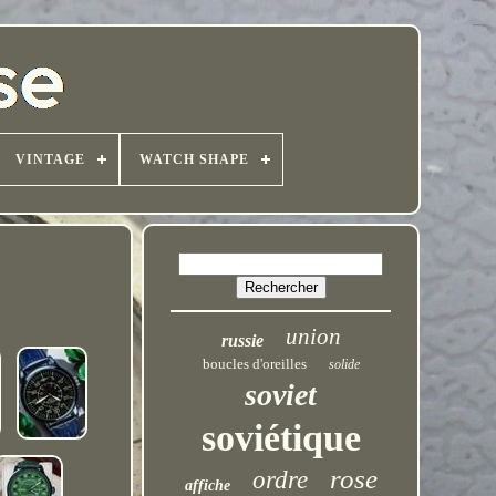
VINTAGE
WATCH SHAPE
union
russie
boucles d'oreilles
solide
soviet
soviétique
rose
ordre
affiche