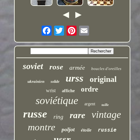
soviet
rose
armée
boucles d'oreilles
urss
original
ukrainien
solide
ordre
wrist
affiche
soviétique
argent
taille
russe
vintage
rare
ring
montre
poljot
russie
étoile
ussr