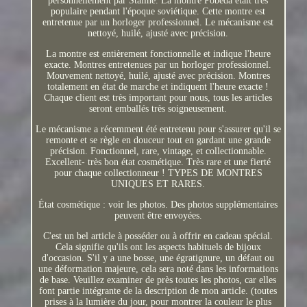
personnellement par Staline. La montre Pobeda était très
populaire pendant l'époque soviétique. Cette montre est
entretenue par un horloger professionnel. Le mécanisme est
nettoyé, huilé, ajusté avec précision.
La montre est entièrement fonctionnelle et indique l'heure
exacte. Montres entretenues par un horloger professionnel.
Mouvement nettoyé, huilé, ajusté avec précision. Montres
totalement en état de marche et indiquent l'heure exacte !
Chaque client est très important pour nous, tous les articles
seront emballés très soigneusement.
Le mécanisme a récemment été entretenu pour s'assurer qu'il se
remonte et se règle en douceur tout en gardant une grande
précision. Fonctionnel, rare, vintage, et collectionnable.
Excellent- très bon état cosmétique. Très rare et une fierté
pour chaque collectionneur ! TYPES DE MONTRES
UNIQUES ET RARES.
État cosmétique : voir les photos. Des photos supplémentaires
peuvent être envoyées.
C'est un bel article à posséder ou à offrir en cadeau spécial.
Cela signifie qu'ils ont les aspects habituels de bijoux
d'occasion. S'il y a une bosse, une égratignure, un défaut ou
une déformation majeure, cela sera noté dans les informations
de base. Veuillez examiner de près toutes les photos, car elles
font partie intégrante de la description de mon article. (toutes
prises à la lumière du jour, pour montrer la couleur le plus