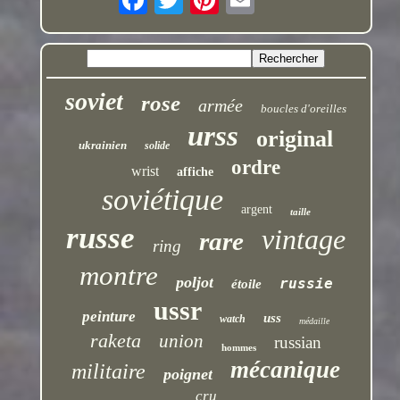
soviet
rose
armée
boucles d'oreilles
urss
original
ukrainien
solide
ordre
wrist
affiche
soviétique
argent
taille
russe
vintage
rare
ring
montre
poljot
russie
étoile
ussr
peinture
uss
watch
médaille
raketa
union
russian
hommes
mécanique
militaire
poignet
cru