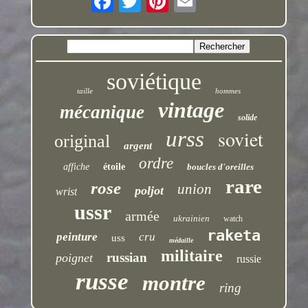
soviétique
taille
hommes
vintage
mécanique
solide
soviet
urss
original
argent
ordre
affiche
étoile
boucles d'oreilles
rare
rose
union
poljot
wrist
ussr
armée
ukrainien
watch
raketa
peinture
cru
uss
médaille
militaire
russian
poignet
russie
russe
montre
ring