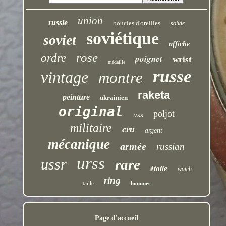
union
russie
boucles d'oreilles
solide
soviétique
soviet
affiche
rose
ordre
poignet
wrist
médaille
russe
vintage
montre
raketa
peinture
ukrainien
original
poljot
uss
militaire
cru
argent
mécanique
armée
russian
urss
ussr
rare
étoile
watch
ring
taille
hommes
Page d'accueil