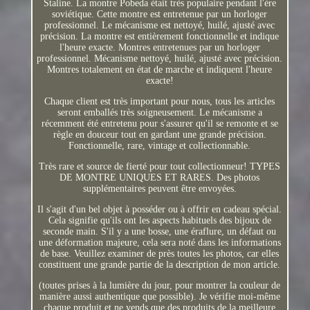
Staline. La montre Pobeda était très populaire pendant l'ère
soviétique. Cette montre est entretenue par un horloger
professionnel. Le mécanisme est nettoyé, huilé, ajusté avec
précision. La montre est entièrement fonctionnelle et indique
l'heure exacte. Montres entretenues par un horloger
professionnel. Mécanisme nettoyé, huilé, ajusté avec précision.
Montres totalement en état de marche et indiquent l'heure
exacte!
Chaque client est très important pour nous, tous les articles
seront emballés très soigneusement. Le mécanisme a
récemment été entretenu pour s'assurer qu'il se remonte et se
règle en douceur tout en gardant une grande précision.
Fonctionnelle, rare, vintage et collectionnable.
Très rare et source de fierté pour tout collectionneur! TYPES
DE MONTRE UNIQUES ET RARES. Des photos
supplémentaires peuvent être envoyées.
Il s'agit d'un bel objet à posséder ou à offrir en cadeau spécial.
Cela signifie qu'ils ont les aspects habituels des bijoux de
seconde main. S'il y a une bosse, une éraflure, un défaut ou
une déformation majeure, cela sera noté dans les informations
de base. Veuillez examiner de près toutes les photos, car elles
constituent une grande partie de la description de mon article.
(toutes prises à la lumière du jour, pour montrer la couleur de
manière aussi authentique que possible). Je vérifie moi-même
chaque produit et ne vends que des produits de la meilleure