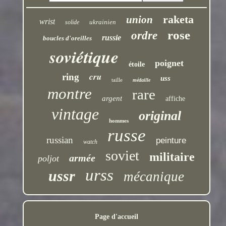
raketa
union
wrist
ukrainien
solide
rose
ordre
russie
boucles d'oreilles
soviétique
poignet
étoile
cru
ring
uss
taille
médaille
montre
rare
argent
affiche
vintage
original
hommes
russe
russian
peinture
watch
soviet
militaire
armée
poljot
urss
ussr
mécanique
Page d'accueil