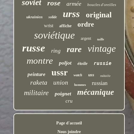
soviet
rose
armée
boucles d'oreilles
urss
original
ukrainien
solide
ordre
wrist
affiche
soviétique
argent
taille
russe
vintage
rare
ring
montre
poljot
russie
étoile
ussr
peinture
uss
watch
médaille
raketa
union
russian
hommes
mécanique
militaire
poignet
cru
Page d'accueil
Nous joindre