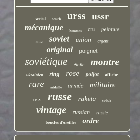
urss
ussr
wrist
watch
mécanique
cru
peinture
hommes
soviet
union
argent
taille
original
poignet
soviétique
montre
étoile
rose
ring
poljot
ukrainien
affiche
rare
militaire
armée
médaille
russe
raketa
uss
solide
vintage
russian
russie
ordre
boucles d'oreilles