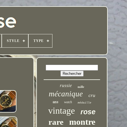
STYLE
TYPE
russie
taille
mécanique
cru
uss
watch
médaille
vintage
rose
montre
rare