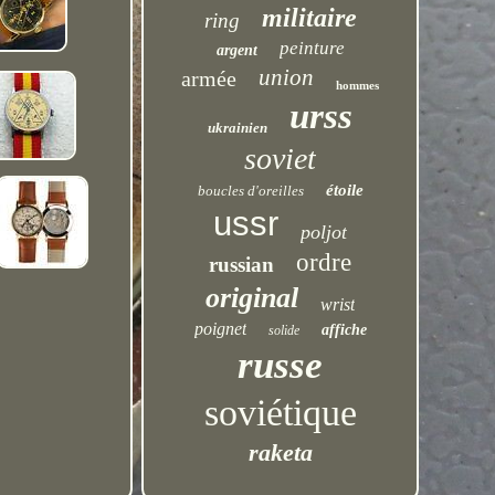
militaire
ring
peinture
argent
union
armée
hommes
urss
ukrainien
soviet
étoile
boucles d'oreilles
ussr
poljot
ordre
russian
original
wrist
poignet
affiche
solide
russe
soviétique
raketa