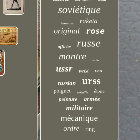
solide
soviétique
raketa
hommes
original
rose
russe
affiche
montre
taille
ussr
cru
wrist
urss
russian
poignet
étoile
médaille
armée
peinture
militaire
mécanique
ordre
ring