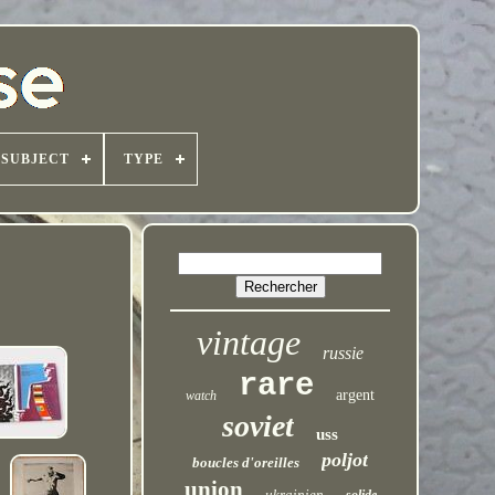
SUBJECT
TYPE
vintage
russie
rare
argent
watch
soviet
uss
poljot
boucles d'oreilles
union
ukrainien