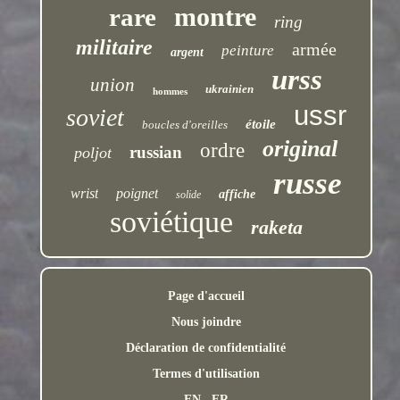
montre
rare
ring
militaire
armée
peinture
argent
urss
union
ukrainien
hommes
ussr
soviet
étoile
boucles d'oreilles
original
ordre
russian
poljot
russe
wrist
poignet
affiche
solide
soviétique
raketa
Page d'accueil
Nous joindre
Déclaration de confidentialité
Termes d'utilisation
EN
FR