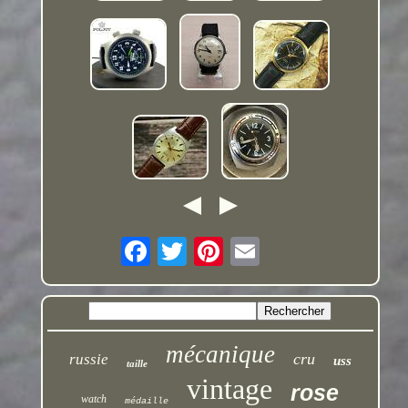
mécanique
cru
russie
uss
taille
vintage
rose
watch
médaille