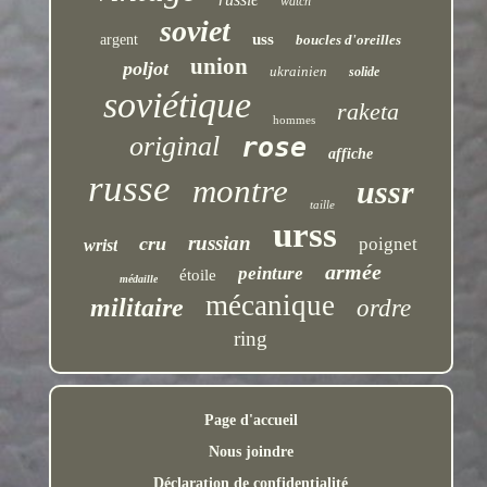
watch
soviet
uss
argent
boucles d'oreilles
union
poljot
ukrainien
solide
soviétique
raketa
hommes
original
rose
affiche
russe
montre
ussr
taille
urss
russian
cru
poignet
wrist
armée
peinture
étoile
médaille
mécanique
militaire
ordre
ring
Page d'accueil
Nous joindre
Déclaration de confidentialité