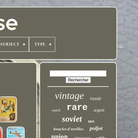
SUBJECT
TYPE
vintage
russie
rare
argent
watch
soviet
uss
poljot
boucles d'oreilles
union
ukrainien