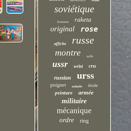
solide
soviétique
raketa
hommes
original
rose
russe
affiche
montre
taille
ussr
cru
wrist
urss
russian
poignet
étoile
médaille
armée
peinture
militaire
mécanique
ordre
ring