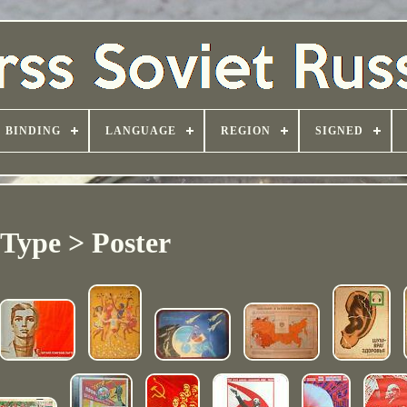
BINDING
LANGUAGE
REGION
SIGNED
Type > Poster