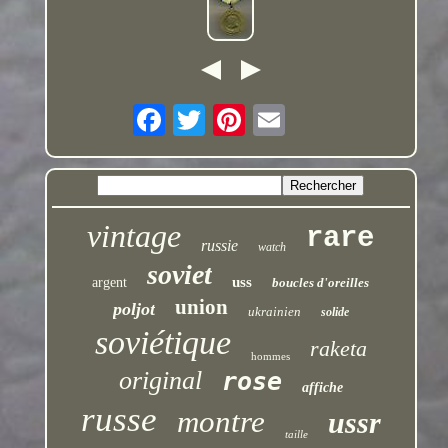
vintage
rare
russie
watch
soviet
uss
argent
boucles d'oreilles
union
poljot
ukrainien
solide
soviétique
raketa
hommes
original
rose
affiche
russe
montre
ussr
taille