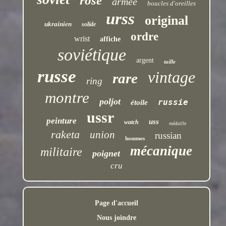
rose
armée
boucles d'oreilles
urss
original
ukrainien
solide
ordre
wrist
affiche
soviétique
argent
taille
russe
vintage
rare
ring
montre
poljot
russie
étoile
ussr
peinture
uss
watch
médaille
raketa
union
russian
hommes
mécanique
militaire
poignet
cru
Page d'accueil
Nous joindre