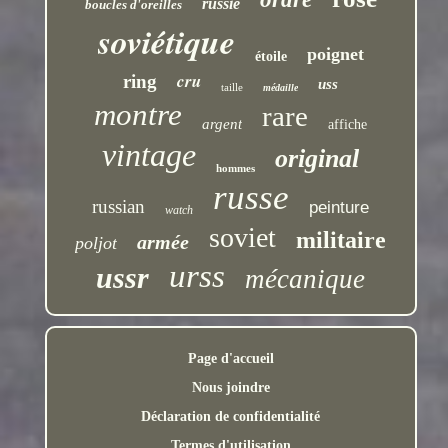
russie
boucles d'oreilles
soviétique
poignet
étoile
cru
ring
uss
taille
médaille
montre
rare
argent
affiche
vintage
original
hommes
russe
russian
peinture
watch
soviet
militaire
armée
poljot
urss
ussr
mécanique
Page d'accueil
Nous joindre
Déclaration de confidentialité
Termes d'utilisation