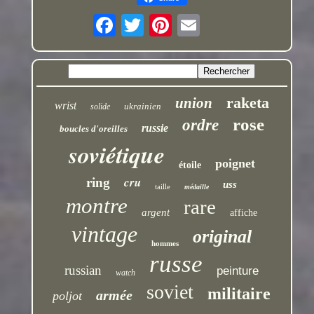
raketa
union
wrist
ukrainien
solide
rose
ordre
russie
boucles d'oreilles
soviétique
poignet
étoile
cru
ring
uss
taille
médaille
montre
rare
argent
affiche
vintage
original
hommes
russe
russian
peinture
watch
soviet
militaire
armée
poljot