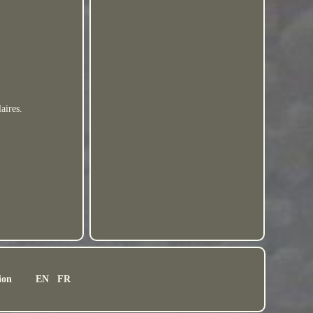
aires.
ion
EN
FR