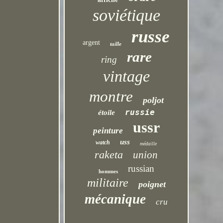
soviétique
russe
argent
taille
rare
ring
vintage
montre
poljot
russie
étoile
ussr
peinture
uss
watch
médaille
raketa
union
russian
hommes
militaire
poignet
mécanique
cru