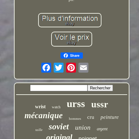
Share
urss
ussr
wrist
watch
mécanique
cru
peinture
hommes
soviet
union
argent
taille
original
poignet