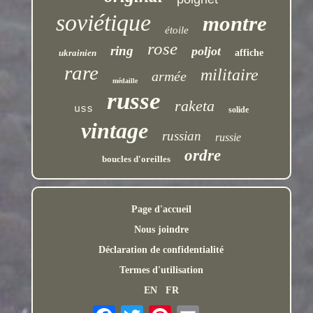
soviétique
montre
étoile
rose
ring
poljot
ukrainien
affiche
rare
militaire
armée
médaille
russe
raketa
uss
solide
vintage
russian
russie
ordre
boucles d'oreilles
Page d'accueil
Nous joindre
Déclaration de confidentialité
Termes d'utilisation
EN
FR