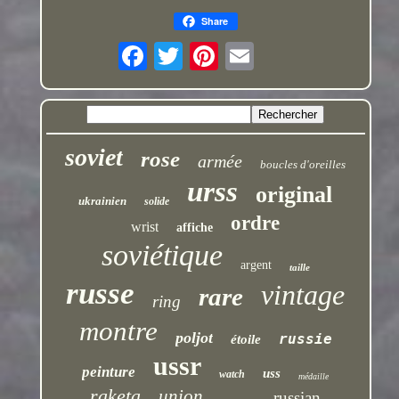
Share
soviet
rose
armée
boucles d'oreilles
urss
original
ukrainien
solide
ordre
wrist
affiche
soviétique
argent
taille
russe
vintage
rare
ring
montre
poljot
russie
étoile
ussr
peinture
uss
watch
médaille
raketa
union
russian