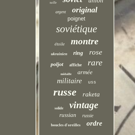
union
taille
original
argent
poignet
soviétique
montre
étoile
rose
ring
ukrainien
rare
poljot
affiche
armée
médaille
militaire
uss
russe
raketa
vintage
solide
russian
russie
ordre
boucles d'oreilles