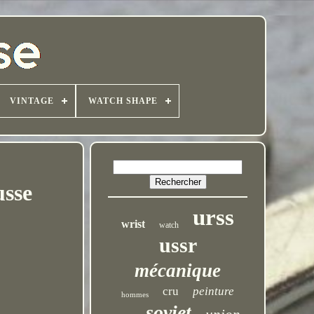
VINTAGE
WATCH SHAPE
usse
urss
wrist
watch
ussr
mécanique
cru
peinture
hommes
soviet