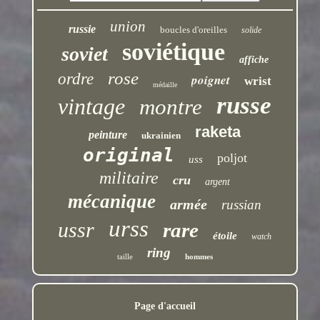
union
russie
boucles d'oreilles
solide
soviétique
soviet
affiche
rose
ordre
poignet
wrist
médaille
russe
vintage
montre
raketa
peinture
ukrainien
original
poljot
uss
militaire
cru
argent
mécanique
armée
russian
urss
ussr
rare
étoile
watch
ring
taille
hommes
Page d'accueil