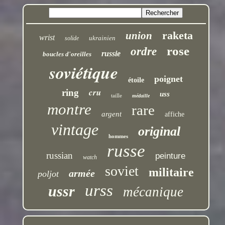
raketa
union
wrist
ukrainien
solide
rose
ordre
russie
boucles d'oreilles
soviétique
poignet
étoile
cru
ring
uss
taille
médaille
montre
rare
argent
affiche
vintage
original
hommes
russe
russian
peinture
watch
soviet
militaire
armée
poljot
urss
ussr
mécanique