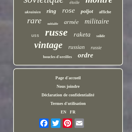
étoile
rose
ring
poljot
ukrainien
affiche
rare
militaire
armée
médaille
russe
raketa
uss
solide
vintage
russian
russie
ordre
boucles d'oreilles
Page d'accueil
Nous joindre
Déclaration de confidentialité
Termes d'utilisation
EN
FR