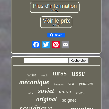
Share
urss
ussr
wrist
watch
mécanique
cru
peinture
hommes
soviet
union
argent
taille
original
poignet
soviétique
montre