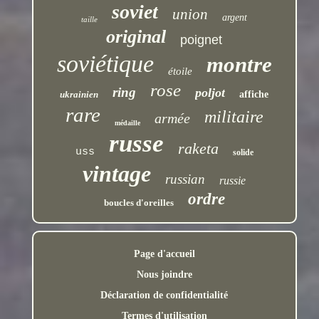
soviet
union
argent
taille
original
poignet
soviétique
montre
étoile
rose
ring
poljot
ukrainien
affiche
rare
militaire
armée
médaille
russe
raketa
uss
solide
vintage
russian
russie
ordre
boucles d'oreilles
Page d'accueil
Nous joindre
Déclaration de confidentialité
Termes d'utilisation