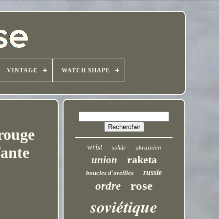
VINTAGE
WATCH SHAPE
rouge
wrist
ukrainien
fante
solide
raketa
union
russie
boucles d'oreilles
rose
ordre
soviétique