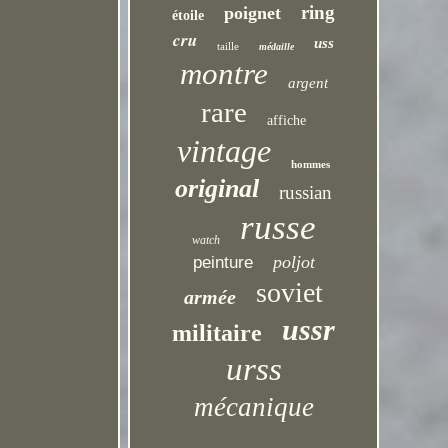
ring
poignet
étoile
cru
uss
taille
médaille
montre
argent
rare
affiche
vintage
hommes
original
russian
russe
watch
poljot
peinture
soviet
armée
ussr
militaire
urss
mécanique