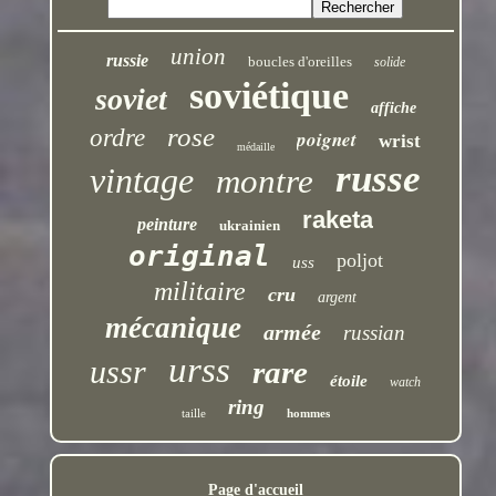
union
russie
boucles d'oreilles
solide
soviétique
soviet
affiche
rose
ordre
poignet
wrist
médaille
russe
vintage
montre
raketa
peinture
ukrainien
original
poljot
uss
militaire
cru
argent
mécanique
armée
russian
urss
ussr
rare
étoile
watch
ring
taille
hommes
Page d'accueil