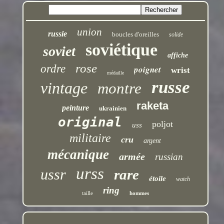
union
russie
boucles d'oreilles
solide
soviétique
soviet
affiche
rose
ordre
poignet
wrist
médaille
russe
vintage
montre
raketa
peinture
ukrainien
original
poljot
uss
militaire
cru
argent
mécanique
armée
russian
urss
ussr
rare
étoile
watch
ring
taille
hommes