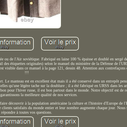
ée ou de l'Air soviétique. Fabriqué en laine 100 % épaisse et doublé en sergé d
ail des étiquettes originales) selon le manuel du ministère de la Défense de l'U
est visible dans ce manuel à la page 121, dessin 48. Attention aux contrefaçons 
!!!
t. Le manteau est en excellent état mais il a été conservé dans un entrepôt pen
s telles qu'une légère tache sur la doublure ; il a été fabriqué en URSS dans les 
 bon pour l'hiver russe, il est bon partout dans le monde. Notre objectif est de r
arantissons la meilleure qualité de nos services.
ire découvrir à la population américaine la culture et l'histoire d'Europe de l'Es
 de clients satisfaits du monde entier et leur nombre augmente chaque jour. Nous 
répondre à toutes vos questions.