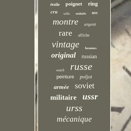
ring
poignet
étoile
cru
uss
taille
médaille
montre
argent
rare
affiche
vintage
hommes
original
russian
russe
watch
poljot
peinture
soviet
armée
ussr
militaire
urss
mécanique