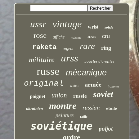
vintage
ussr
wrist
solide
rose
cru
uss
affiche
médaille
rare
raketa
ring
argent
urss
militaire
boucles d'oreilles
russe
mécanique
original
armée
watch
hommes
soviet
union
russie
poignet
montre
russian
étoile
ukrainien
peinture
taille
soviétique
poljot
ordre