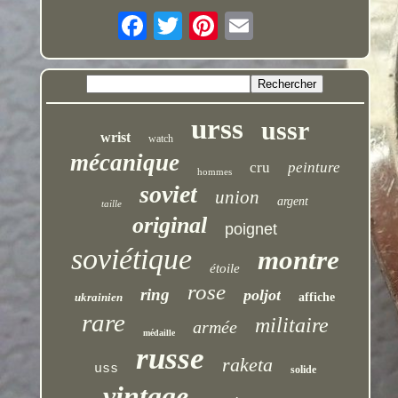
urss
ussr
wrist
watch
mécanique
cru
peinture
hommes
soviet
union
argent
taille
original
poignet
soviétique
montre
étoile
rose
ring
poljot
ukrainien
affiche
rare
militaire
armée
médaille
russe
raketa
uss
solide
vintage