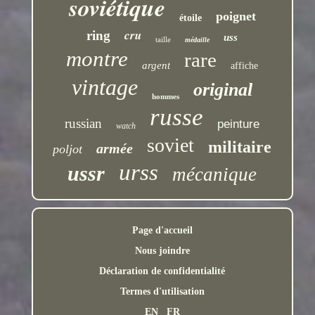
soviétique
poignet
étoile
cru
ring
uss
taille
médaille
montre
rare
argent
affiche
vintage
original
hommes
russe
russian
peinture
watch
soviet
militaire
armée
poljot
urss
ussr
mécanique
Page d'accueil
Nous joindre
Déclaration de confidentialité
Termes d'utilisation
EN
FR