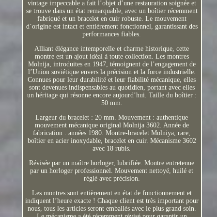
vintage impeccable a fait l’objet d’une restauration soignée et
se trouve dans un état remarquable, avec un boîtier récemment
fabriqué et un bracelet en cuir robuste. Le mouvement
d’origine est intact et entièrement fonctionnel, garantissant des
performances fiables.
Alliant élégance intemporelle et charme historique, cette
montre est un ajout idéal à toute collection. Les montres
Molnija, introduites en 1947, témoignent de l’engagement de
l’Union soviétique envers la précision et la force industrielle.
Connues pour leur durabilité et leur fiabilité mécanique, elles
sont devenues indispensables au quotidien, portant avec elles
un héritage qui résonne encore aujourd’hui. Taille du boîtier :
50 mm.
Largeur du bracelet : 20 mm. Mouvement : authentique
mouvement mécanique original Molnija 3602. Année de
fabrication : années 1980. Montre-bracelet Molniya, rare,
boîtier en acier inoxydable, bracelet en cuir. Mécanisme 3602
avec 18 rubis.
Révisée par un maître horloger, lubrifiée. Montre entretenue
par un horloger professionnel. Mouvement nettoyé, huilé et
réglé avec précision.
Les montres sont entièrement en état de fonctionnement et
indiquent l’heure exacte ! Chaque client est très important pour
nous, tous les articles seront emballés avec le plus grand soin.
Le mécanisme a été récemment révisé pour garantir un