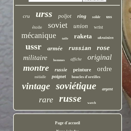
urss
poljot
cru
ring
uss
solide
soviet
union
wrist
étoile
mécanique
raketa
ukrainien
taille
ussr
rose
armée
russian
original
militaire
affiche
hommes
montre
ordre
russie
peinture
poignet
boucles d'oreilles
médaille
soviétique
vintage
argent
russe
rare
watch
Page d'accueil