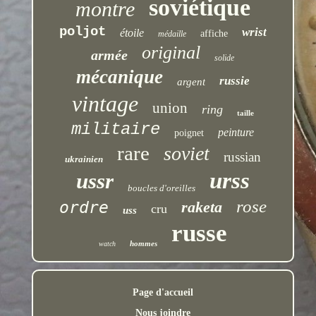
soviétique
montre
poljot
wrist
étoile
affiche
médaille
original
armée
solide
mécanique
russie
argent
vintage
union
ring
taille
militaire
peinture
poignet
rare
soviet
russian
ukrainien
urss
ussr
boucles d'oreilles
rose
ordre
raketa
cru
uss
russe
hommes
watch
Page d'accueil
Nous joindre