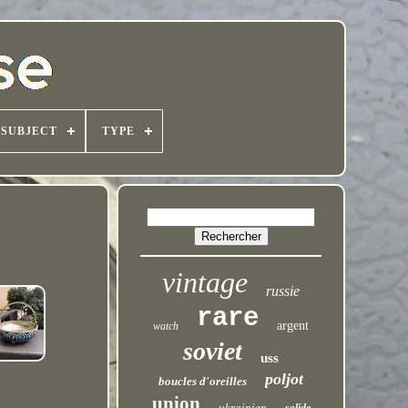
SUBJECT
TYPE
vintage
russie
rare
argent
watch
soviet
uss
poljot
boucles d'oreilles
union
ukrainien