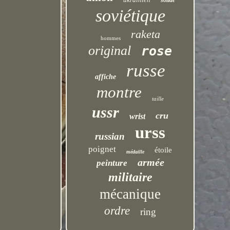
solide
soviétique
raketa
hommes
original
rose
russe
affiche
montre
taille
ussr
cru
wrist
urss
russian
poignet
étoile
médaille
armée
peinture
militaire
mécanique
ordre
ring