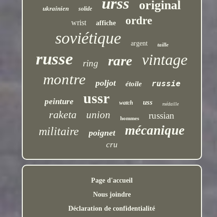
urss
original
ukrainien
solide
ordre
wrist
affiche
soviétique
argent
taille
russe
vintage
rare
ring
montre
poljot
russie
étoile
ussr
peinture
uss
watch
médaille
raketa
union
russian
hommes
mécanique
militaire
poignet
cru
Page d'accueil
Nous joindre
Déclaration de confidentialité