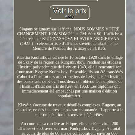
Slogans originaux sur l'affiche. NOUS SOMMES VOTRE
CHANGEMENT, KOMSOMOL! = CM: 60 x 90. L'affiche a
été créée par KUDRYASHOVA KLAVDIA ANDREEVNA
(1927-) - célèbre artiste d'affiches soviétique ukrainienne.
Membre de l'Union des Artistes de l'URSS.
Klavdia Kudrashova est née le 10 octobre 1928 dans le village
de Skaty de la région de Kurganivskoy. Pendant ses études à
l'Institut polytechnique de Lviv en 1949, elle a rencontré son
futur mari Evgeny Kudrashov. Ensemble, ils ont été transférés
d'abord à l'Institut des arts et métiers de Lviv, puis à l'Institut
des beaux-arts de Kiev. Tous deux ont obtenu leur diplôme de
l'Institut d'État des arts de Kiev en 1953. Les diplômés ont
immédiatement été embauchés par une maison d'édition
populaire Art.
Klavdia s'occupe de travaux détaillés complexes. Eugeny, au
contraire, ne dessine presque pas sur commande. Il apporte à la
maison d'édition des œuvres déjà prêtes.
Au cours de sa carrière artistique, elle a créé environ 200
affiches et 250, avec son mari Kudryashov Evgeny. Au total,
au cours de plus de 60 ans de collaboration, environ 600