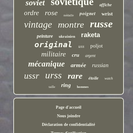
soviétique
soviet
affiche
rose
ordre
poignet
wrist
médaille
russe
vintage
montre
raketa
peinture
ukrainien
original
poljot
uss
militaire
cru
argent
mécanique
armée
russian
urss
ussr
rare
étoile
watch
ring
taille
hommes
Page d'accueil
Nous joindre
Déclaration de confidentialité