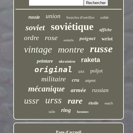
union
russie
boucles d'oreilles
solide
soviétique
soviet
affiche
rose
ordre
poignet
wrist
médaille
russe
vintage
montre
raketa
peinture
ukrainien
original
poljot
uss
militaire
cru
argent
mécanique
armée
russian
urss
ussr
rare
étoile
watch
ring
taille
hommes
Page d'accueil