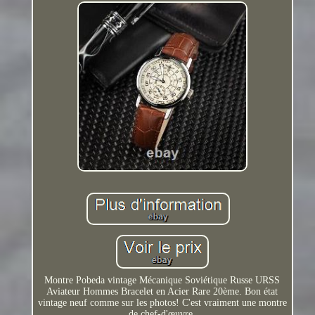
Montre Pobeda vintage Mécanique Soviétique Russe URSS
Aviateur Hommes Bracelet en Acier Rare 20ème. Bon état
vintage neuf comme sur les photos! C'est vraiment une montre
de chef-d'œuvre.