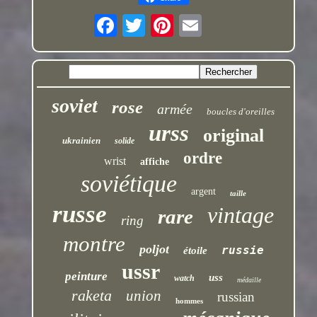
soviet
rose
armée
boucles d'oreilles
urss
original
ukrainien
solide
ordre
wrist
affiche
soviétique
argent
taille
russe
vintage
rare
ring
montre
poljot
russie
étoile
ussr
peinture
uss
watch
médaille
raketa
union
russian
hommes