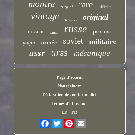
montre
rare
argent
affiche
vintage
original
hommes
russe
russian
peinture
watch
soviet
militaire
armée
poljot
urss
ussr
mécanique
Page d'accueil
Nous joindre
Déclaration de confidentialité
Termes d'utilisation
EN
FR