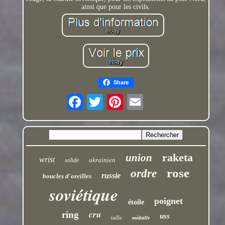
ainsi que pour les civils.
Share
raketa
union
wrist
ukrainien
solide
rose
ordre
russie
boucles d'oreilles
soviétique
poignet
étoile
cru
ring
uss
taille
médaille