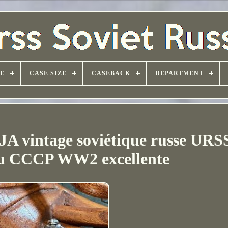
PE
CASE SIZE
CASEBACK
DEPARTMENT
 vintage soviétique russe URS
u CCCP WW2 excellente