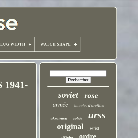
LUG WIDTH
WATCH SHAPE
S 1941-
soviet
rose
armée
boucles d'oreilles
urss
ukrainien
solide
original
wrist
ordre
affiche