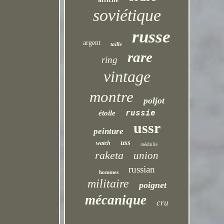
soviétique
russe
argent
taille
rare
ring
vintage
montre
poljot
russie
étoile
ussr
peinture
uss
watch
médaille
raketa
union
russian
hommes
militaire
poignet
mécanique
cru