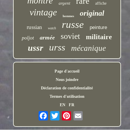
montre
rare
argent
affiche
vintage
original
hommes
russe
russian
peinture
watch
soviet
militaire
armée
poljot
urss
ussr
mécanique
Page d'accueil
Nous joindre
Déclaration de confidentialité
Termes d'utilisation
EN
FR