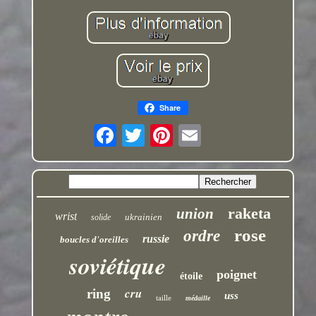
Share
raketa
union
wrist
ukrainien
solide
rose
ordre
russie
boucles d'oreilles
soviétique
poignet
étoile
cru
ring
uss
taille
médaille