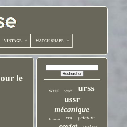
VINTAGE
WATCH SHAPE
our le
urss
wrist
watch
ussr
mécanique
cru
peinture
hommes
soviet