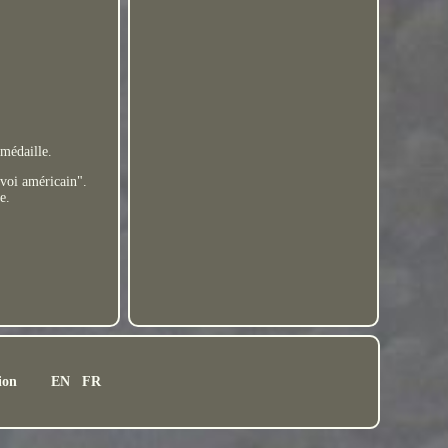
 médaille.
nvoi américain".
e.
ion
EN
FR