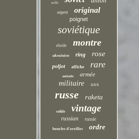
union
taille
original
argent
poignet
soviétique
montre
étoile
rose
ring
ukrainien
rare
poljot
affiche
armée
médaille
militaire
uss
russe
raketa
vintage
solide
russian
russie
ordre
boucles d'oreilles