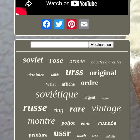
soviet
rose
armée
boucles d'oreilles
urss
original
ukrainien
solide
ordre
wrist
affiche
soviétique
argent
taille
russe
vintage
rare
ring
montre
poljot
russie
étoile
ussr
peinture
uss
watch
médaille